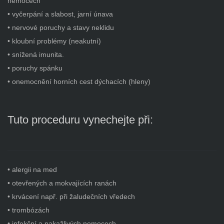
nemocech
• vyčerpání a slabost, jarní únava
• nervové poruchy a stavy neklidu
• kloubní problémy (neakutní)
• snížená imunita.
• poruchy spánku
• onemocnění horních cest dýchacích (hleny)
Tuto proceduru vynechejte při:
• alergii na med
• otevřených a mokvajících ranách
• krvácení např. při žaludečních vředech
• trombózách
• infekční a nakažlivých nemocech