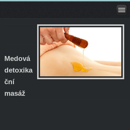
Medová
detoxika
ční
masáž