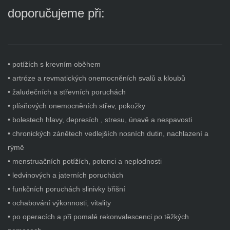
doporučujeme při:
• potížích s krevním oběhem
• artróze a revmatických onemocněních svalů a kloubů
• žaludečních a střevních poruchách
• plísňových onemocněních střev, pokožky
• bolestech hlavy, depresích , stresu, únavě a nespavosti
• chronických zánětech vedlejších nosních dutin, nachlazení a
rýmě
• menstruačních potížích, potenci a neplodnosti
• ledvinových a jaterních poruchách
• funkčních poruchách slinivky břišní
• ochabování výkonnosti, vitality
• po operacích a při pomalé rekonvalescenci po těžkých