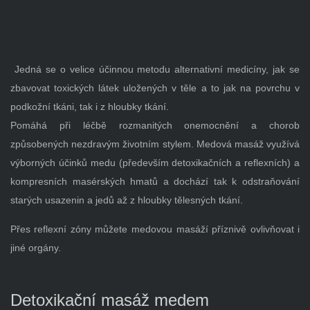
Jedná se o velice účinnou metodu alternativní medicíny, jak se
zbavovat toxických látek uložených v těle a to jak na povrchu v
podkožní tkáni, tak i z hloubky tkání.
Pomáhá při léčbě rozmanitých onemocnění a chorob
způsobených nezdravým životním stylem. Medová masáž využívá
výborných účinků medu (především detoxikačních a reflexních) a
kompresních masérských hmatů a dochází tak k odstraňování
starých usazenin a jedů až z hloubky tělesných tkání.
Přes reflexní zóny můžete medovou masáží příznivě ovlivňovat i
jiné orgány.
Detoxikační masáž medem