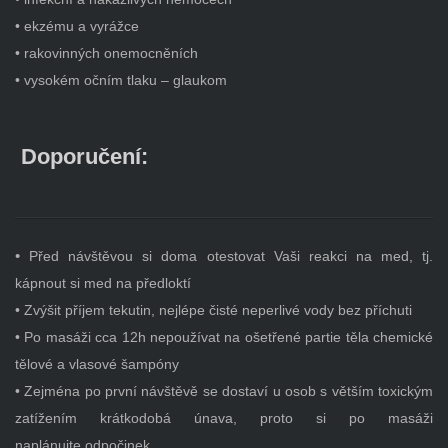
• ekzému a vyrážce
• rakovinných onemocněních
• vysokém očním tlaku – glaukom
Doporučení:
•
Před návštěvou si doma otestovat Vaši reakci na med, tj.
kápnout si med na předloktí
• Zvýšit příjem tekutin, nejlépe čisté neperlivé vody bez příchuti
• Po masáži cca 12h nepoužívat na ošetřené partie těla chemické
tělové a vlasové šampóny
• Zejména po první návštěvě se dostaví u osob s větším toxickým
zatížením krátkodobá únava, proto si po masáži
naplánujte odpočinek