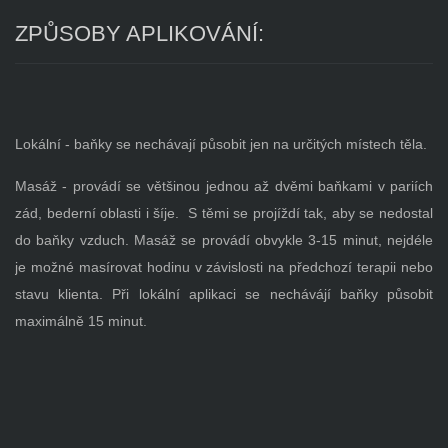
ZPŮSOBY APLIKOVÁNÍ:
Lokální - baňky se nechávají působit jen na určitých místech těla.
Masáž - provádí se většinou jednou až dvěmi baňkami v pariích
zád, bederní oblasti i šíje. S těmi se projíždí tak, aby se nedostal
do baňky vzduch. Masáž se provádí obvykle 3-15 minut, nejdéle
je možné masírovat hodinu v závislosti na předchozí terapii nebo
stavu klienta. Při lokální aplikaci se nechávájí baňky působit
maximálně 15 minut.