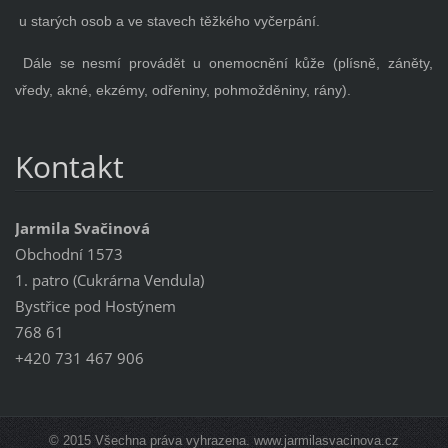
u starých osob a ve stavech těžkého vyčerpání.
Dále se nesmí provádět u onemocnění kůže (plísně, záněty,
vředy, akné, ekzémy, odřeniny, pohmožděniny, rány).
Kontakt
Jarmila Svačinová
Obchodní 1573
1. patro (Cukrárna Vendula)
Bystřice pod Hostýnem
768 61
+420 731 467 906
© 2015 Všechna práva vyhrazena. www.jarmilasvacinova.cz