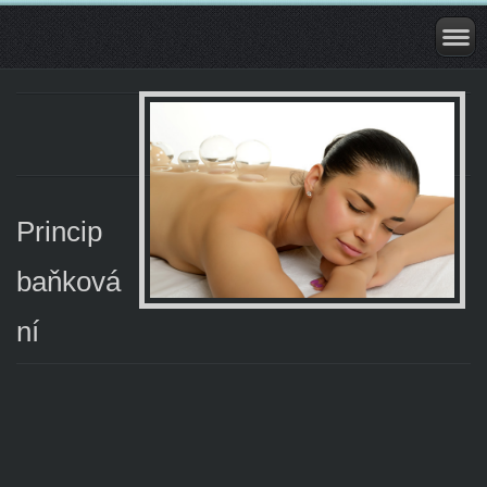
Princip
baňková
ní