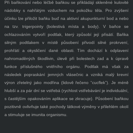
Při baňkování nebo léčbě baňkou se přikládájí skleněné kulovité
nádobky s nahřátým vzduchem na pokožku těla. Pro zvýšení
účinku lze přiložit baňku buď na aktivní akupunkturní bod a nebo
na tzv. trigerpointy (bolestivá místa a body). V baňce se
ochlazováním vytvoří podtlak, který způsobí její přisátí. Baňka
silným podtlakem v místě působení přivodí silné prokrvení,
prohřátí a okysličení dané oblasti. Tím dochází k odplavení
nahromaděných škodlivin, úlevě při bolestech zad a k úpravě
funkce příslušného vnitřního orgánu. Podtlak má však za
následek popraskání jemných vlásečnic a vzniká malý krevní
výron zřetelný jako modřina (lidově řečeno “cucflek”). Je méně
hlubší a za pár dní se vstřebá (rychlost vstřebávání je individuální,
s častějším opakováním aplikace se zkracuje). Působení baňkou
pozitivně ovlivňuje také pochody látkové výměny v přilehlém okolí
a stimuluje se imunita organismu.