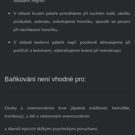
oddálení migrén.
V oblasti hrudní páteře pomáháme při suchém kašli, zánětu
průdušek, astmatu, ovlivňujeme horečku, spouští se pocení
při nachlazení horečku,.
V oblasti bederní páteře např. pozitivně stimulujeme při
potížích s ledvinami, odstraňujeme bolest při menstruaci
Baňkování není vhodné pro:
Osoby s onemocněním krve (špatná srážlivost, hemofilie,
trombozy), u lidí s nádorovým onemocněním
u klientů trpících těžkými psychickými poruchami.