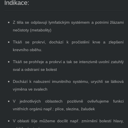
Indikace:
Z těla se odplavují lymfatickým systémem a potními žlázami
nečistoty (metabolity)
Tkáň se prokrví, dochází k pročistění krve a zlepšení
krevního oběhu.
Tkáň se prohřeje a prokrví a tak se intenzivně uvolní zatuhlý
sval a odstraní se bolest
Dochází k nabuzení imunitního systému, urychlí se látková
výměna ve svalech
V jednotlivých oblastech pozitivně ovlivňujeme funkci
vnitřních orgánú např.: plíce, slezina, žaludek
V oblasti šíje můžeme docílit např. zmírnění bolestí hlavy,